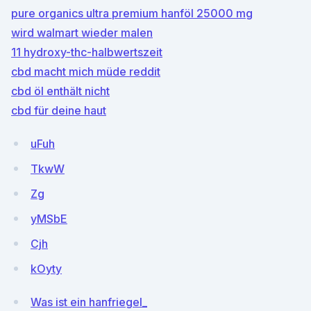
pure organics ultra premium hanföl 25000 mg
wird walmart wieder malen
11 hydroxy-thc-halbwertszeit
cbd macht mich müde reddit
cbd öl enthält nicht
cbd für deine haut
uFuh
TkwW
Zg
yMSbE
Cjh
kOyty
Was ist ein hanfriegel_