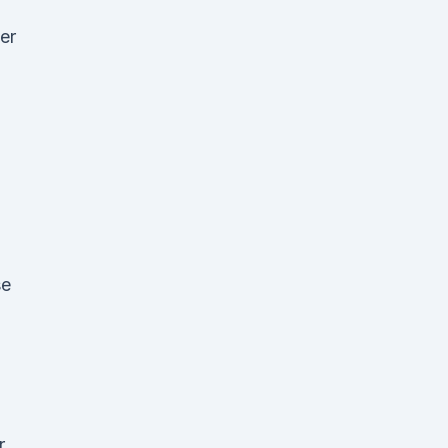
er
se
r