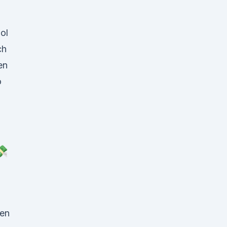
f
ol
ch
en
o
n
💸
den