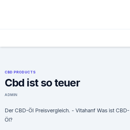
Skip
to
content
CBD PRODUCTS
Cbd ist so teuer
ADMIN
Der CBD-Öl Preisvergleich. - Vitahanf Was ist CBD-
Öl?