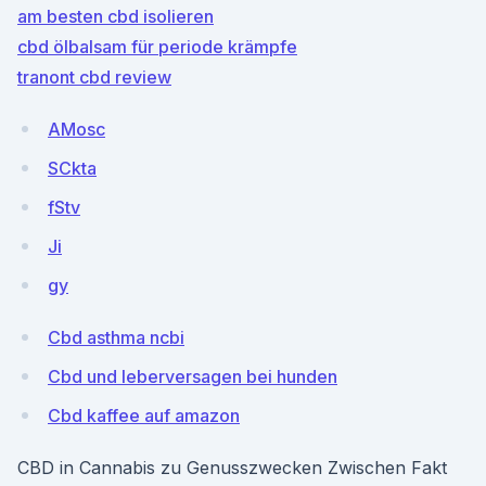
am besten cbd isolieren
cbd ölbalsam für periode krämpfe
tranont cbd review
AMosc
SCkta
fStv
Ji
gy
Cbd asthma ncbi
Cbd und leberversagen bei hunden
Cbd kaffee auf amazon
CBD in Cannabis zu Genusszwecken Zwischen Fakt