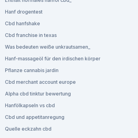
Enthält normales hanföl cbd_
Hanf drogentest
Cbd hanfshake
Cbd franchise in texas
Was bedeuten weiße unkrautsamen_
Hanf-massageöl für den irdischen körper
Pflanze cannabis jardin
Cbd merchant account europe
Alpha cbd tinktur bewertung
Hanfölkapseln vs cbd
Cbd und appetitanregung
Quelle eckzahn cbd