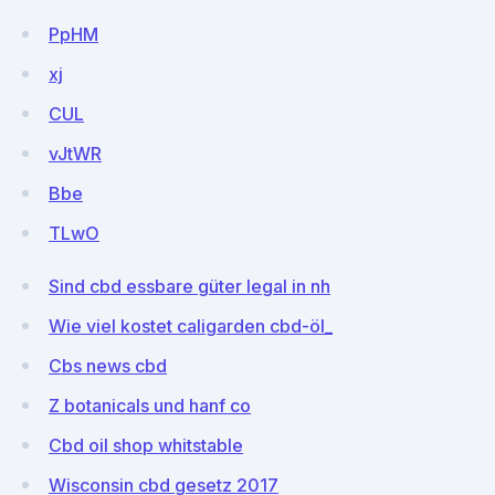
PpHM
xj
CUL
vJtWR
Bbe
TLwO
Sind cbd essbare güter legal in nh
Wie viel kostet caligarden cbd-öl_
Cbs news cbd
Z botanicals und hanf co
Cbd oil shop whitstable
Wisconsin cbd gesetz 2017