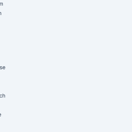
im
n
ise
ch
e