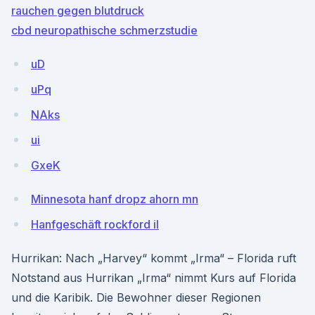
rauchen gegen blutdruck
cbd neuropathische schmerzstudie
uD
uPq
NAks
ui
GxeK
Minnesota hanf dropz ahorn mn
Hanfgeschäft rockford il
Hurrikan: Nach „Harvey“ kommt „Irma“ – Florida ruft
Notstand aus Hurrikan „Irma“ nimmt Kurs auf Florida
und die Karibik. Die Bewohner dieser Regionen