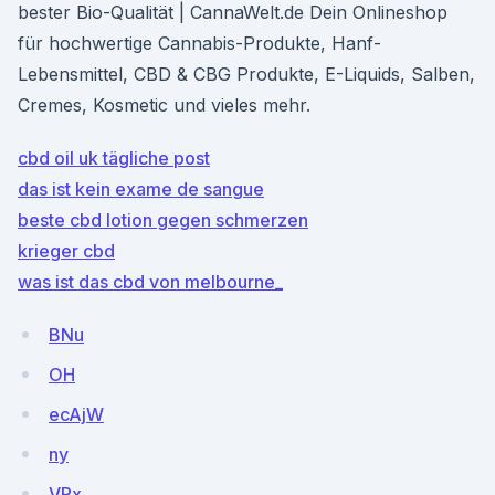
bester Bio-Qualität | CannaWelt.de Dein Onlineshop
für hochwertige Cannabis-Produkte, Hanf-
Lebensmittel, CBD & CBG Produkte, E-Liquids, Salben,
Cremes, Kosmetic und vieles mehr.
cbd oil uk tägliche post
das ist kein exame de sangue
beste cbd lotion gegen schmerzen
krieger cbd
was ist das cbd von melbourne_
BNu
OH
ecAjW
ny
VPx