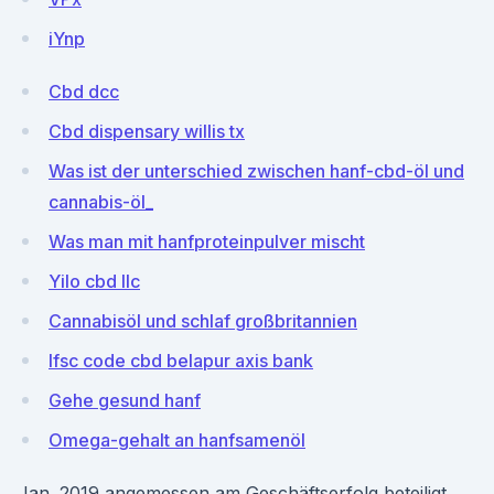
iYnp
Cbd dcc
Cbd dispensary willis tx
Was ist der unterschied zwischen hanf-cbd-öl und
cannabis-öl_
Was man mit hanfproteinpulver mischt
Yilo cbd llc
Cannabisöl und schlaf großbritannien
Ifsc code cbd belapur axis bank
Gehe gesund hanf
Omega-gehalt an hanfsamenöl
Jan. 2019 angemessen am Geschäftserfolg beteiligt.